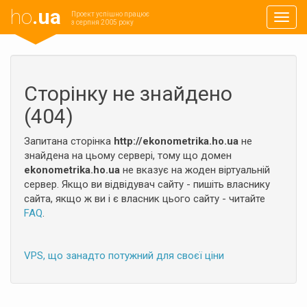
ho
.ua
Проект успішно працює
Навиг
з серпня 2005 року
Сторінку не знайдено
(404)
Запитана сторінка
http://ekonometrika.ho.ua
не
знайдена на цьому сервері, тому що домен
ekonometrika.ho.ua
не вказує на жоден віртуальній
сервер. Якщо ви відвідувач сайту - пишіть власнику
сайта, якщо ж ви і є власник цього сайту - читайте
FAQ
.
VPS, що занадто потужний для своєї ціни